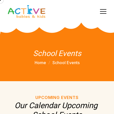
School Events
Home
School Events
UPCOMING EVENTS
Our Calendar Upcoming 