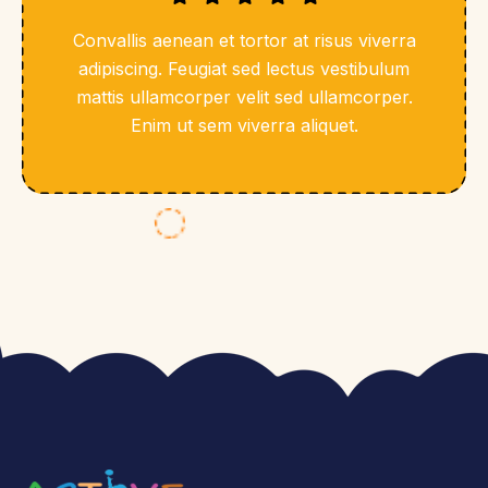
Convallis aenean et tortor at risus viverra
adipiscing. Feugiat sed lectus vestibulum
mattis ullamcorper velit sed ullamcorper.
Enim ut sem viverra aliquet.