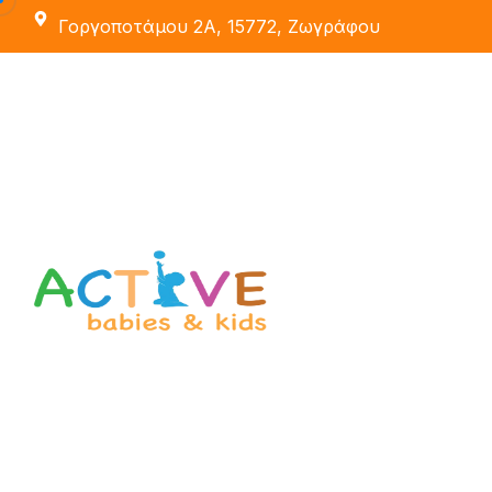
Γοργοποτάμου 2Α, 15772, Ζωγράφου
Εκπαιδευτές
Οι Χώροι Μας
Active School
Δραστηριότητες
Active Party