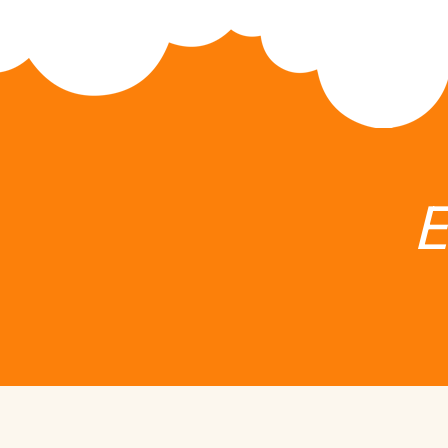
Active Camps
Active Training System
E