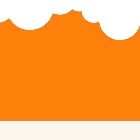
Active Camps
Active Training System