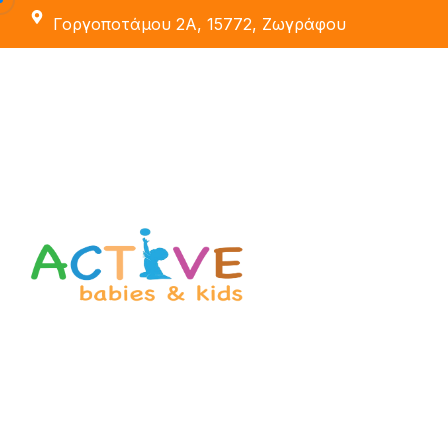
Γοργοποτάμου 2Α, 15772, Ζωγράφου
Εκπαιδευτές
Οι Χώροι Μας
Active School
Δραστηριότητες
Active Party