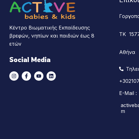
Γοργοπ
Κέντρο Βιωματικής Εκπαίδευσης
ΤΚ 157
βρεφών, νηπίων και παιδιών έως 8
ετών
Αθήνα
Social Media
Τηλε
+30210
E-Mail :
activeb
m