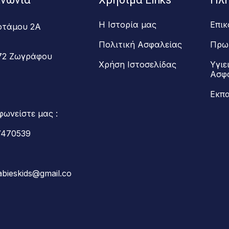
Η Ιστορία μας
Επικ
οτάμου 2Α
Πολιτική Ασφαλείας
Πρω
72 Ζωγράφου
Χρήση Ιστοσελίδας
Υγιε
Ασφ
Εκπα
φωνείστε μας :
7470539
abieskids@gmail.co