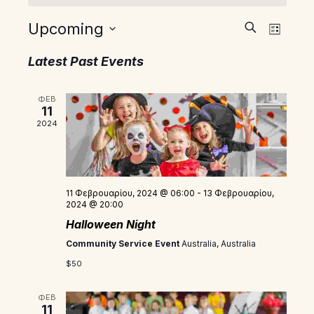
Events
Even
Upcoming
Search
List
View
Select
Search
Latest Past Events
Navi
date.
and
ΦΕΒ
Views
11
2024
Navigat
11 Φεβρουαρίου, 2024 @ 06:00
-
13 Φεβρουαρίου,
2024 @ 20:00
Halloween Night
Community Service Event
Australia, Australia
$50
ΦΕΒ
11