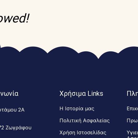
lowed!
ινωνία
Χρήσιμα Links
Πλ
Η Ιστορία μας
Επικ
οτάμου 2Α
Πολιτική Ασφαλείας
Πρω
72 Ζωγράφου
Χρήση Ιστοσελίδας
Υγιε