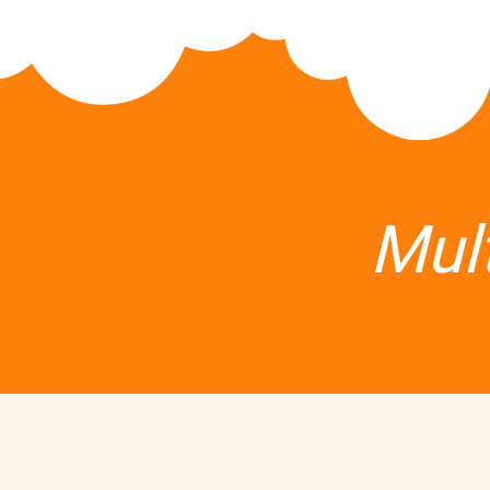
Active Camps
Active Training System
Mul