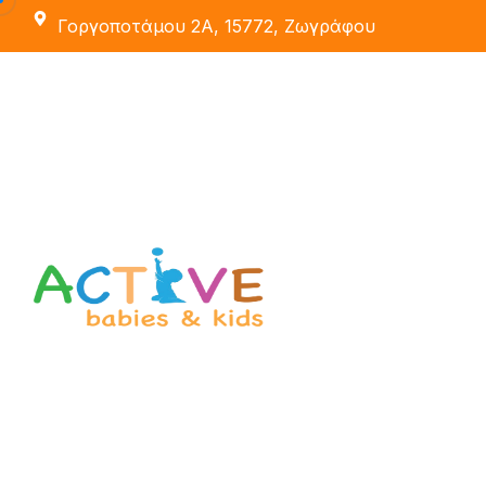
Γοργοποτάμου 2Α, 15772, Ζωγράφου
Εκπαιδευτές
Οι Χώροι Μας
Active School
Δραστηριότητες
Active Party