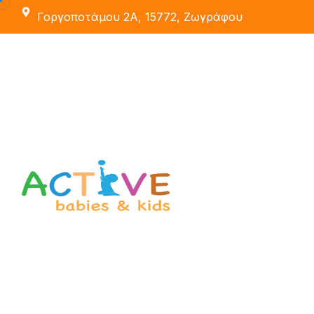
Γοργοποτάμου 2Α, 15772, Ζωγράφου
Εκπαιδευτές
Οι Χώροι Μας
Active School
Δραστηριότητες
Active Party