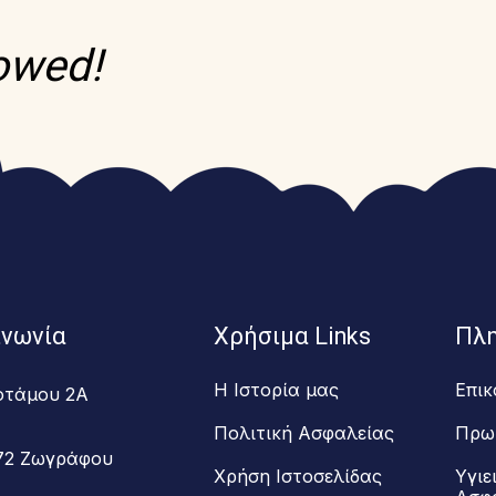
lowed!
ινωνία
Χρήσιμα Links
Πλ
Η Ιστορία μας
Επικ
οτάμου 2Α
Πολιτική Ασφαλείας
Πρω
72 Ζωγράφου
Χρήση Ιστοσελίδας
Υγιε