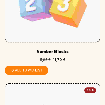
Number Blocks
11,85
€
11,70
€
ADD TO WISHLIST
SOLD
OUT