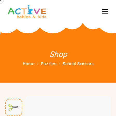
Shop
Home
Puzzles
School Scissors
Sale