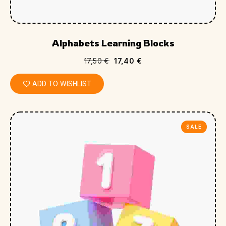
Alphabets Learning Blocks
17,50
€
17,40
€
ADD TO WISHLIST
SALE