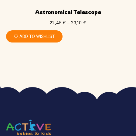
Astronomical Telescope
22,45
€
–
23,10
€
ADD TO WISHLIST