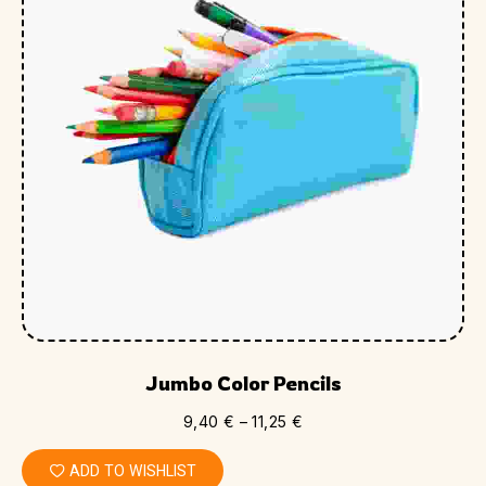
Jumbo Color Pencils
9,40
€
–
11,25
€
ADD TO WISHLIST